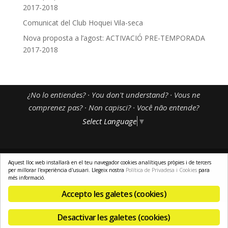
2017-2018
Comunicat del Club Hoquei Vila-seca
Nova proposta a l’agost: ACTIVACIÓ PRE-TEMPORADA
2017-2018
¿No lo entiendes? · You don't understand? · Vous ne
comprenez pas? · Non capisci? · Você não entende?
Select Language
▼
Aquest lloc web instal·larà en el teu navegador cookies analítiques pròpies i de tercers
per millorar l'experiència d'usuari. Llegeix nostra
Política de Privadesa i Cookies
para
Avís Legal
-
Política de Privadesa i Cookies
-
Pagament Segur
-
més informació.
Enviaments i Devolucions
-
Resolució de Litigis
-
El meu Compte
Accepto les galetes (cookies)
Desactivar les galetes (cookies)