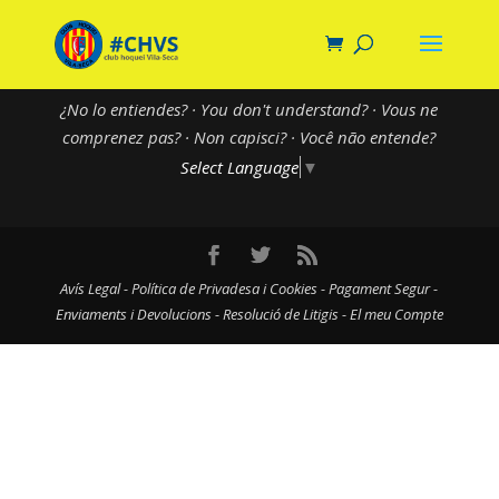
¿No lo entiendes? · You don't understand? · Vous ne
comprenez pas? · Non capisci? · Você não entende?
Select Language
▼
Avís Legal
-
Política de Privadesa i Cookies
-
Pagament Segur
-
Enviaments i Devolucions
-
Resolució de Litigis
-
El meu Compte