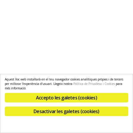
Aquest lloc web instal·larà en el teu navegador cookies analítiques pròpies i de tercers
per millorar l'experiència d'usuari. Llegeix nostra
Política de Privadesa i Cookies
para
més informació.
Accepto les galetes (cookies)
Desactivar les galetes (cookies)