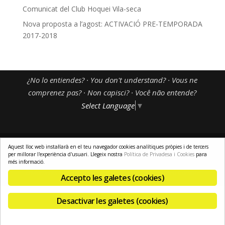
Comunicat del Club Hoquei Vila-seca
Nova proposta a l’agost: ACTIVACIÓ PRE-TEMPORADA
2017-2018
¿No lo entiendes? · You don't understand? · Vous ne
comprenez pas? · Non capisci? · Você não entende?
Select Language
▼
Aquest lloc web instal·larà en el teu navegador cookies analítiques pròpies i de tercers
per millorar l'experiència d'usuari. Llegeix nostra
Política de Privadesa i Cookies
para
Avís Legal
-
Política de Privadesa i Cookies
-
Pagament Segur
-
més informació.
Enviaments i Devolucions
-
Resolució de Litigis
-
El meu Compte
Accepto les galetes (cookies)
Desactivar les galetes (cookies)