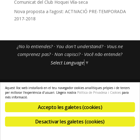
Comunicat del Club Hoquei Vila-seca
Nova proposta a l’agost: ACTIVACIÓ PRE-TEMPORADA
2017-2018
¿No lo entiendes? · You don't understand? · Vous ne
comprenez pas? · Non capisci? · Você não entende?
Select Language
▼
Aquest lloc web instal·larà en el teu navegador cookies analítiques pròpies i de tercers
per millorar l'experiència d'usuari. Llegeix nostra
Política de Privadesa i Cookies
para
Avís Legal
-
Política de Privadesa i Cookies
-
Pagament Segur
-
més informació.
Enviaments i Devolucions
-
Resolució de Litigis
-
El meu Compte
Accepto les galetes (cookies)
Desactivar les galetes (cookies)