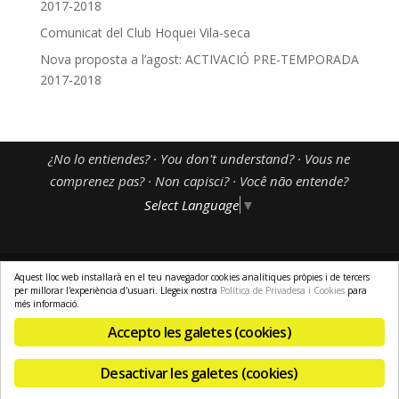
2017-2018
Comunicat del Club Hoquei Vila-seca
Nova proposta a l’agost: ACTIVACIÓ PRE-TEMPORADA
2017-2018
¿No lo entiendes? · You don't understand? · Vous ne
comprenez pas? · Non capisci? · Você não entende?
Select Language
▼
Aquest lloc web instal·larà en el teu navegador cookies analítiques pròpies i de tercers
per millorar l'experiència d'usuari. Llegeix nostra
Política de Privadesa i Cookies
para
Avís Legal
-
Política de Privadesa i Cookies
-
Pagament Segur
-
més informació.
Enviaments i Devolucions
-
Resolució de Litigis
-
El meu Compte
Accepto les galetes (cookies)
Desactivar les galetes (cookies)